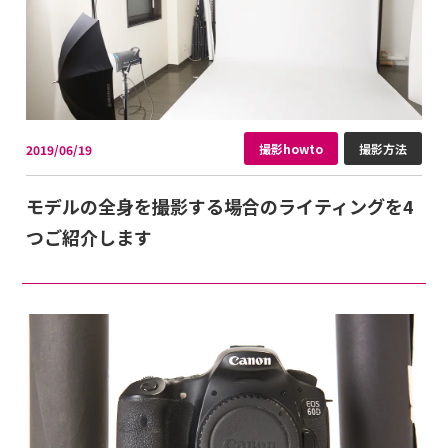
撮影howto
撮影方法
2019/06/19
モデルの全身を撮影する場合のライティングを4
つご紹介します