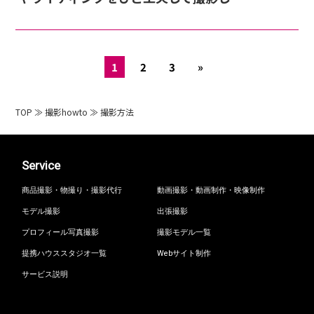
1
2
3
»
TOP
≫
撮影howto
≫
撮影方法
Service
商品撮影・物撮り・撮影代行
動画撮影・動画制作・映像制作
モデル撮影
出張撮影
プロフィール写真撮影
撮影モデル一覧
提携ハウススタジオ一覧
Webサイト制作
サービス説明