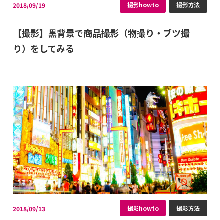
撮影howto
撮影方法
2018/09/19
【撮影】黒背景で商品撮影（物撮り・ブツ撮
り）をしてみる
撮影howto
撮影方法
2018/09/13