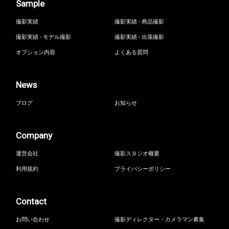
Sample
撮影実績
撮影実績 - 商品撮影
撮影実績 - モデル撮影
撮影実績 - 出張撮影
オプション内容
よくある質問
News
ブログ
お知らせ
Company
運営会社
撮影スタジオ概要
利用規約
プライバシーポリシー
Contact
お問い合わせ
撮影ディレクター・カメラマン募集