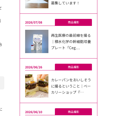
募集しています！
て
返
2026/07/08
商品撮影
再生医療の最前線を撮る
｜積水化学の幹細胞培養
合
プレート「Ceg…
2026/06/26
商品撮影
カレーパンをおいしそう
に撮るということ｜ベー
カリーショップ『…
に
2026/06/10
商品撮影