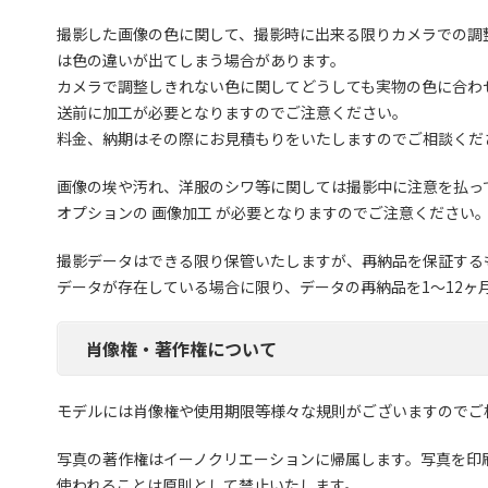
撮影した画像の色に関して、撮影時に出来る限りカメラでの調
は色の違いが出てしまう場合があります。
カメラで調整しきれない色に関してどうしても実物の色に合わせ
送前に加工が必要となりますのでご注意ください。
料金、納期はその際にお見積もりをいたしますのでご相談くだ
画像の埃や汚れ、洋服のシワ等に関しては撮影中に注意を払っ
オプションの 画像加工 が必要となりますのでご注意ください
撮影データはできる限り保管いたしますが、再納品を保証する
データが存在している場合に限り、データの再納品を1〜12ヶ月
肖像権・著作権について
モデルには肖像権や使用期限等様々な規則がございますのでご
写真の著作権はイーノクリエーションに帰属します。写真を印
使われることは原則として禁止いたします。