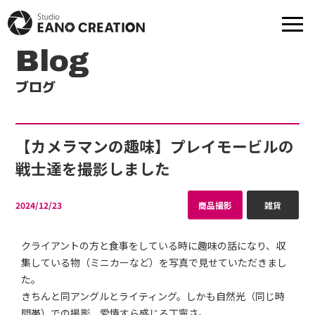
Blog
ブログ
商品撮影
動画-映像制作
モデル撮影
出張撮影
【カメラマンの趣味】プレイモービルの
戦士達を撮影しました
プロフ撮影
撮影実績
2024/12/23
商品撮影
雑貨
モデル一覧
提携スタジオ一覧
クライアントの方と食事をしている時に趣味の話になり、収
集している物（ミニカーなど）を写真で見せていただきまし
た。
Web制作
きちんと同アングルとライティング。しかも自然光（同じ時
間帯）での撮影、愛情すら感じる丁寧さ。