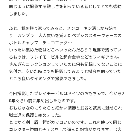
同じように撮影する難しさを知っている者としてとても感動
しました。
スタジオ概要
運営会社
オプション内容
よくある質問
ふと、我を振り返ってみると、メンコ キン消しから始ま
り ガンプラ 大人買いを覚えたペプシのスターウォーズの
お知らせ
ブログ
ボトルキャップ チョコエッグ…
いったい集めた物はどこへいったんだろう？現存で残ってい
ディレクター・カメラマン
モデル募集
るものは、プレイモービルと超合金魂などのフィギアのみ。
募集
さんざんコレクションしていたのに何も記録してないことに
サービス説明
利用規約
気付き、空いた時にでも撮影してみようと機会を伺っていた
ところ良いタイミングで撮影できました。
プライバシーポリシー
お問い合わせ
今回撮影したプレイモービルはドイツのおもちゃで、今から2
0年ぐらい前に集め出したものです。
おもちゃなのにやたらと細かい装飾と武器と武具に魅せられ
戦士達を保護し始めました。
とにかく剣 盾 鎧がカッコいいのです。これを使って同じ
コレクター仲間とチェスをして遊んだ記憶があります。（大