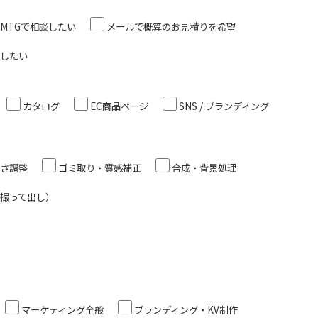
MTGで相談したい
メールで概算のお見積りを希望
したい
カタログ
EC商品ページ
SNS / ブランディング
さ調整
ゴミ取り・質感補正
合成・背景処理
撮って出し）
マーケティング全般
ブランディング・KV制作