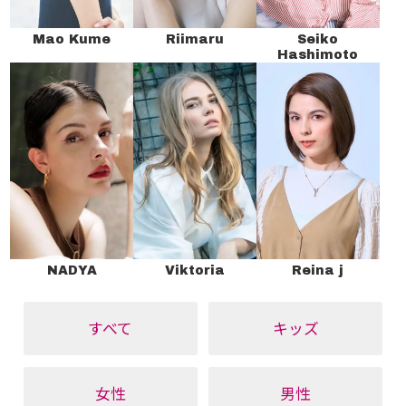
Mao Kume
Riimaru
Seiko
Hashimoto
NADYA
Viktoria
Reina j
すべて
キッズ
女性
男性