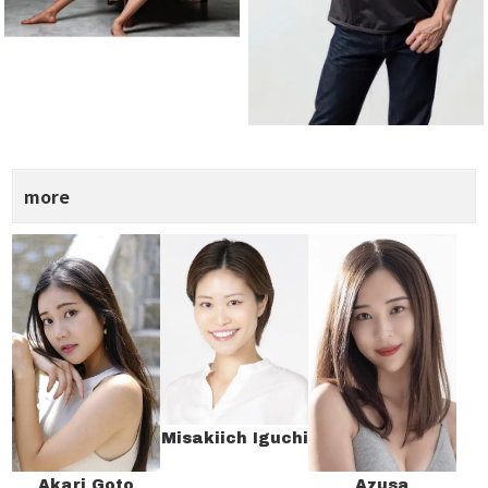
more
Misakiich Iguchi
Akari Goto
Azusa