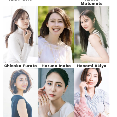
Matumoto
Chisako Furuta
Haruna Inaba
Honami Akiya