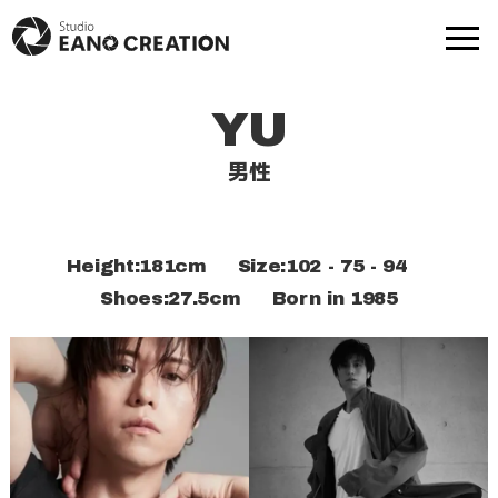
YU
商品撮影
動画-映像制作
男性
モデル撮影
出張撮影
Height:181cm Size:102 - 75 - 94
プロフ撮影
撮影実績
Shoes:27.5cm
Born in 1985
モデル一覧
提携スタジオ一覧
Web制作