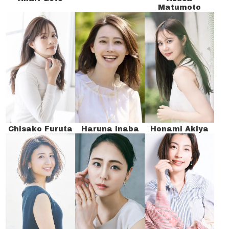
Matumoto
Chisako Furuta
Haruna Inaba
Honami Akiya