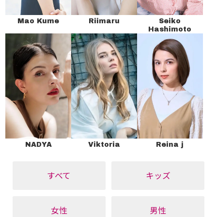
Mao Kume
Riimaru
Seiko
Hashimoto
NADYA
Viktoria
Reina j
すべて
キッズ
女性
男性