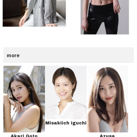
more
Misakiich Iguchi
Akari Goto
Azusa