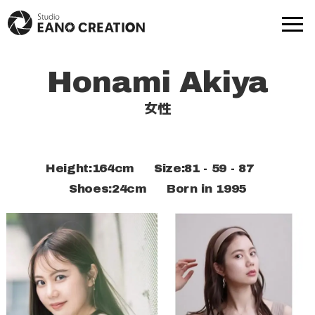
Honami Akiya
商品撮影
動画-映像制作
女性
モデル撮影
出張撮影
Height:164cm Size:81 - 59 - 87
プロフ撮影
撮影実績
Shoes:24cm
Born in 1995
モデル一覧
提携スタジオ一覧
Web制作