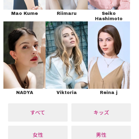
Mao Kume
Riimaru
Seiko
Hashimoto
NADYA
Viktoria
Reina j
すべて
キッズ
女性
男性