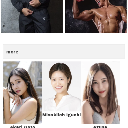
more
Misakiich Iguchi
Akari Goto
Azusa