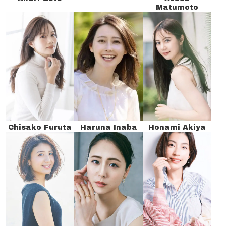
Matumoto
Chisako Furuta
Haruna Inaba
Honami Akiya