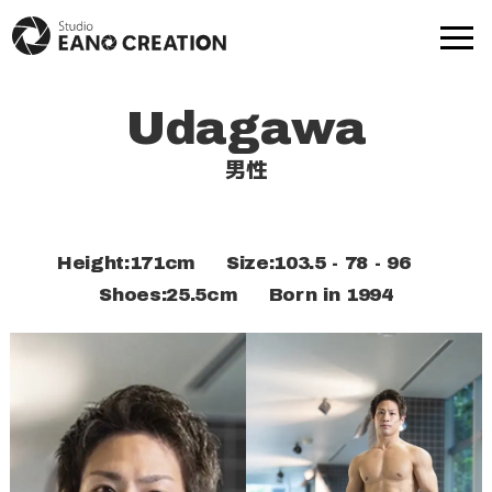
Udagawa
商品撮影
動画-映像制作
男性
モデル撮影
出張撮影
Height:171cm Size:103.5 - 78 - 96
プロフ撮影
撮影実績
Shoes:25.5cm
Born in 1994
モデル一覧
提携スタジオ一覧
Web制作