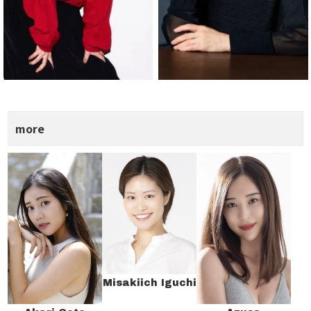
more
Misakiich Iguchi