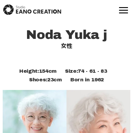
Noda Yuka j
商品撮影
動画-映像制作
女性
モデル撮影
出張撮影
Height:154cm Size:74 - 61 - 83
プロフ撮影
撮影実績
Shoes:23cm
Born in 1962
モデル一覧
提携スタジオ一覧
Web制作