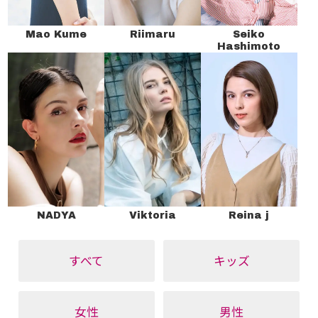
Mao Kume
Riimaru
Seiko
Hashimoto
NADYA
Viktoria
Reina j
すべて
キッズ
女性
男性