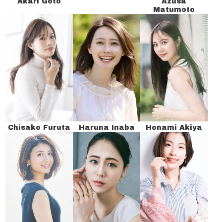
Akari Goto
Azusa
Matumoto
Chisako Furuta
Haruna Inaba
Honami Akiya