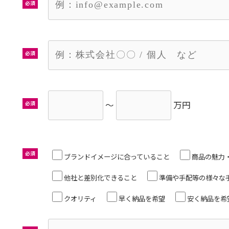
必須
必須
～
万円
必須
必須
ブランドイメージに合っていること
商品の魅力
他社と差別化できること
準備や手配等の様々な
クオリティ
早く納品を希望
安く納品を希