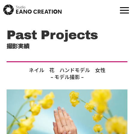
Past Projects
商品撮影
動画-映像制作
撮影実績
モデル撮影
出張撮影
ネイル 花 ハンドモデル 女性
– モデル撮影 –
プロフ撮影
撮影実績
モデル一覧
提携スタジオ一覧
Web制作