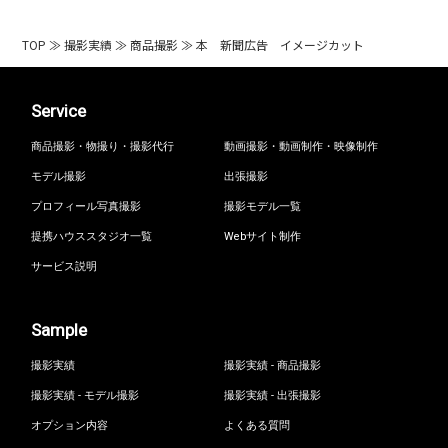
TOP
≫
撮影実績
≫
商品撮影
≫
本 新聞広告 イメージカット
Service
商品撮影・物撮り・撮影代行
動画撮影・動画制作・映像制作
モデル撮影
出張撮影
プロフィール写真撮影
撮影モデル一覧
提携ハウススタジオ一覧
Webサイト制作
サービス説明
Sample
撮影実績
撮影実績 - 商品撮影
撮影実績 - モデル撮影
撮影実績 - 出張撮影
オプション内容
よくある質問