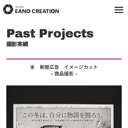
Past Projects
商品撮影
動画-映像制作
撮影実績
モデル撮影
出張撮影
本 新聞広告 イメージカット
– 商品撮影 –
プロフ撮影
撮影実績
モデル一覧
提携スタジオ一覧
Web制作