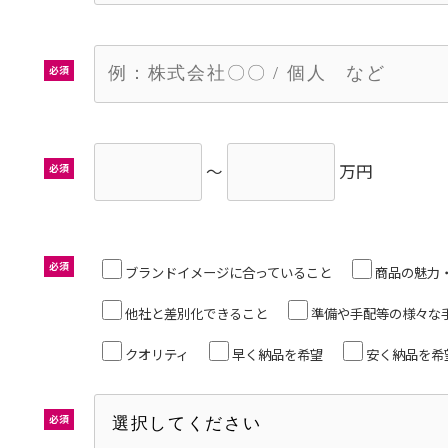
必須
～
万円
必須
必須
ブランドイメージに合っていること
商品の魅力
他社と差別化できること
準備や手配等の様々な
クオリティ
早く納品を希望
安く納品を希
必須