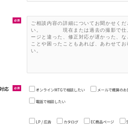
必須
対応
必須
オンラインMTGで相談したい
メールで概算のお
電話で相談したい
LP / 広告
カタログ
EC商品ページ