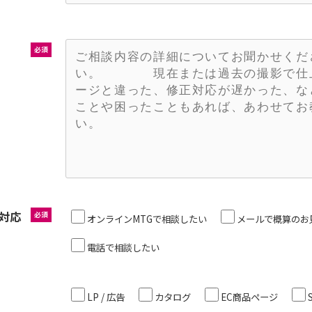
必須
対応
必須
オンラインMTGで相談したい
メールで概算のお
電話で相談したい
LP / 広告
カタログ
EC商品ページ