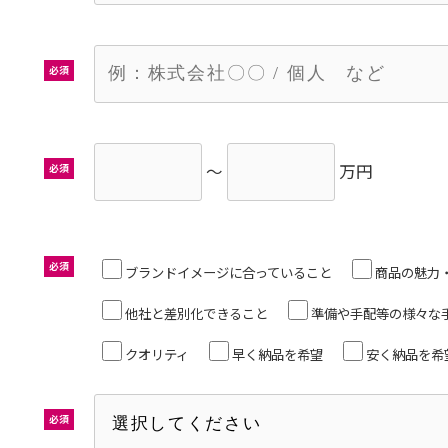
必須
～
万円
必須
必須
ブランドイメージに合っていること
商品の魅力
他社と差別化できること
準備や手配等の様々な
クオリティ
早く納品を希望
安く納品を希
必須