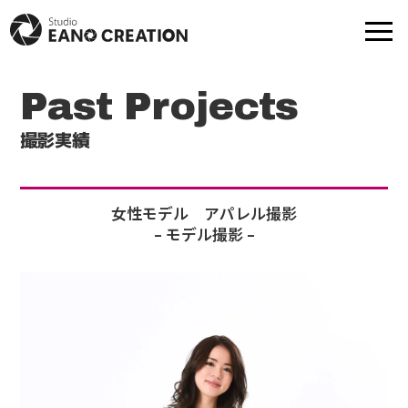
Past Projects
商品撮影
動画-映像制作
撮影実績
モデル撮影
出張撮影
女性モデル アパレル撮影
– モデル撮影 –
プロフ撮影
撮影実績
モデル一覧
提携スタジオ一覧
Web制作