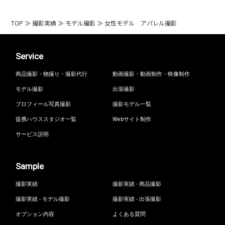
TOP
≫
撮影実績
≫
モデル撮影
≫
女性モデル アパレル撮影
Service
商品撮影・物撮り・撮影代行
動画撮影・動画制作・映像制作
モデル撮影
出張撮影
プロフィール写真撮影
撮影モデル一覧
提携ハウススタジオ一覧
Webサイト制作
サービス説明
Sample
撮影実績
撮影実績 - 商品撮影
撮影実績 - モデル撮影
撮影実績 - 出張撮影
オプション内容
よくある質問