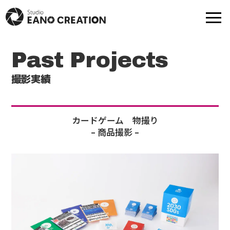
Past Projects
商品撮影
動画-映像制作
撮影実績
モデル撮影
出張撮影
カードゲーム 物撮り
– 商品撮影 –
プロフ撮影
撮影実績
モデル一覧
提携スタジオ一覧
Web制作