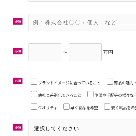
必須
～
万円
必須
必須
ブランドイメージに合っていること
商品の魅力
他社と差別化できること
準備や手配等の様々な
クオリティ
早く納品を希望
安く納品を希
必須