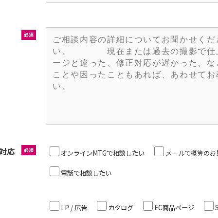
必須
対応
必須
オンラインMTGで相談したい
メールで概算のお
電話で相談したい
LP / 広告
カタログ
EC商品ページ