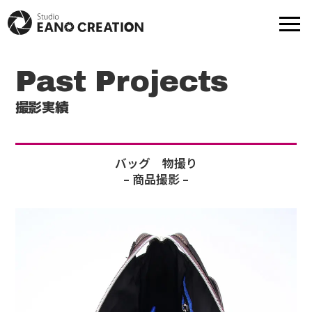
Past Projects
商品撮影
動画-映像制作
撮影実績
モデル撮影
出張撮影
バッグ 物撮り
– 商品撮影 –
プロフ撮影
撮影実績
モデル一覧
提携スタジオ一覧
Web制作