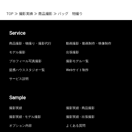
TOP
≫
撮影実績
≫
商品撮影
≫
バッグ 物撮り
Service
商品撮影・物撮り・撮影代行
動画撮影・動画制作・映像制作
モデル撮影
出張撮影
プロフィール写真撮影
撮影モデル一覧
提携ハウススタジオ一覧
Webサイト制作
サービス説明
Sample
撮影実績
撮影実績 - 商品撮影
撮影実績 - モデル撮影
撮影実績 - 出張撮影
オプション内容
よくある質問