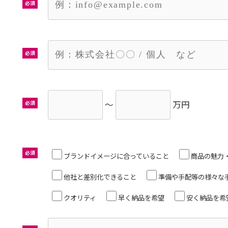
必須
必須
～
万円
必須
必須
ブランドイメージに合っていること
商品の魅力
他社と差別化できること
準備や手配等の様々な
クオリティ
早く納品を希望
安く納品を希