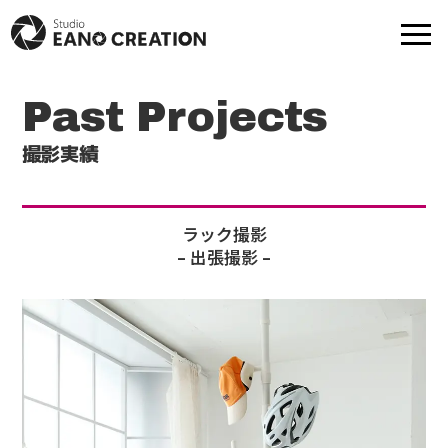
Past Projects
商品撮影
動画-映像制作
撮影実績
モデル撮影
出張撮影
ラック撮影
– 出張撮影 –
プロフ撮影
撮影実績
モデル一覧
提携スタジオ一覧
Web制作