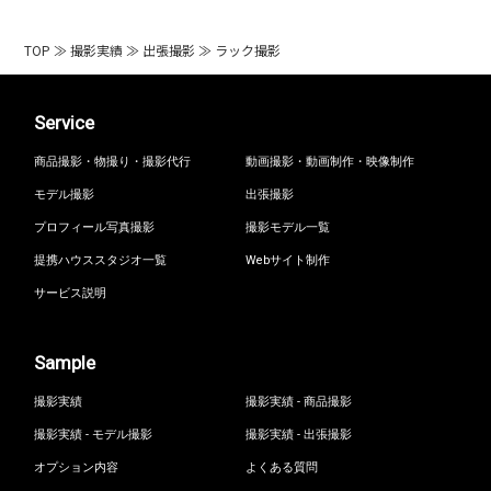
TOP
≫
撮影実績
≫
出張撮影
≫
ラック撮影
Service
商品撮影・物撮り・撮影代行
動画撮影・動画制作・映像制作
モデル撮影
出張撮影
プロフィール写真撮影
撮影モデル一覧
提携ハウススタジオ一覧
Webサイト制作
サービス説明
Sample
撮影実績
撮影実績 - 商品撮影
撮影実績 - モデル撮影
撮影実績 - 出張撮影
オプション内容
よくある質問