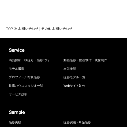
TOP
≫
お問い合わせ | その他 お問い合わせ
Service
商品撮影・物撮り・撮影代行
動画撮影・動画制作・映像制作
モデル撮影
出張撮影
プロフィール写真撮影
撮影モデル一覧
提携ハウススタジオ一覧
Webサイト制作
サービス説明
Sample
撮影実績
撮影実績 - 商品撮影