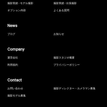
撮影実績 - モデル撮影
撮影実績 - 出張撮影
オプション内容
よくある質問
News
ブログ
お知らせ
Company
運営会社
撮影スタジオ概要
利用規約
プライバシーポリシー
Contact
お問い合わせ
撮影ディレクター・カメラマン募集
撮影モデル募集